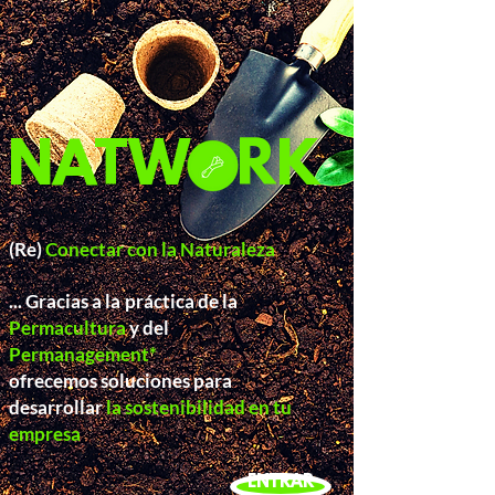
NATW RK
(Re)
Conectar con la Naturaleza
... Gracias a la
práctica de la
Permacultura
y del
Permanagement*
ofrecemos soluciones para
desarrollar
la sostenibilidad en tu
empresa
​
ENTRAR